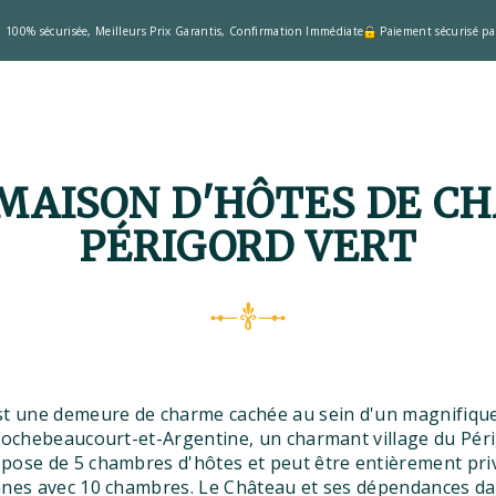
n 100% sécurisée, Meilleurs Prix Garantis, Confirmation Immédiate
Paiement sécurisé pa
 MAISON D'HÔTES DE C
PÉRIGORD VERT
st une demeure de charme cachée au sein d'un magnifique
 Rochebeaucourt-et-Argentine, un charmant village du Pér
ose de 5 chambres d'hôtes et peut être entièrement priv
nnes avec 10 chambres. Le Château et ses dépendances d