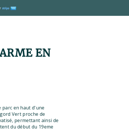
r
HARME EN
 parc en haut d'une
igord Vert proche de
atisé, permettant ainsi de
atent du début du 19eme