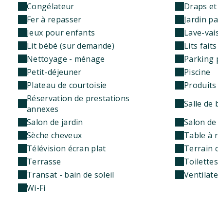
Congélateur
Draps et
Fer à repasser
Jardin p
Jeux pour enfants
Lave-vais
Lit bébé (sur demande)
Lits faits
Nettoyage - ménage
Parking 
Petit-déjeuner
Piscine
Plateau de courtoisie
Produits 
Réservation de prestations
Salle de 
annexes
Salon de jardin
Salon de 
Sèche cheveux
Table à 
Télévision écran plat
Terrain 
Terrasse
Toilette
Transat - bain de soleil
Ventilat
Wi-Fi