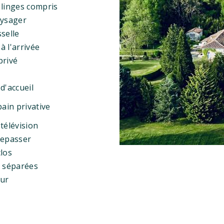
 linges compris
aysager
selle
 à l'arrivée
privé
d'accueil
bain privative
télévision
repasser
clos
s séparées
eur