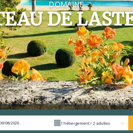
DOMAINE
EAU DE LAST
1
hébergement /
2
adultes