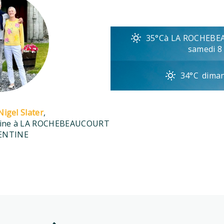
35°C
à LA ROCHEBE
samedi 8
34°C
diman
igel Slater
,
aine à LA ROCHEBEAUCOURT
ENTINE