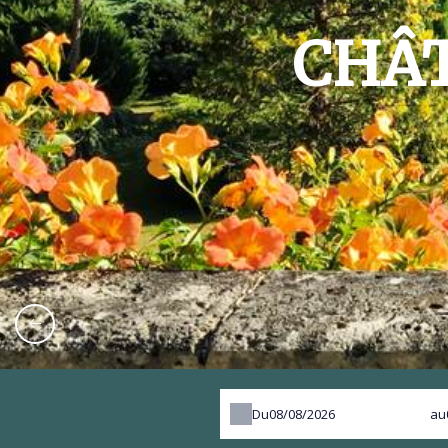
CHÂT
Du
au