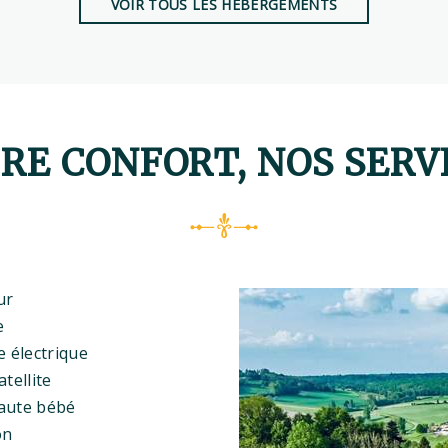
VOIR TOUS LES HÉBERGEMENTS
RE CONFORT, NOS SERV
ur
e
e électrique
atellite
aute bébé
on