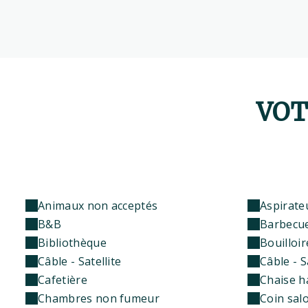
VOT
Animaux non acceptés
Aspirate
B&B
Barbecu
Bibliothèque
Bouilloir
Câble - Satellite
Câble - S
Cafetière
Chaise h
Chambres non fumeur
Coin sal