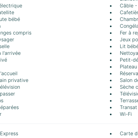
 électrique
Câble - 
tellite
Cafetiè
ute bébé
Chambr
n
Congéla
linges compris
Fer à r
ysager
Jeux po
selle
Lit béb
à l'arrivée
Nettoy
rivé
Petit-d
Plateau
'accueil
Réserva
ain privative
Salon d
élévision
Sèche 
epasser
Télévis
os
Terrass
 séparées
Transat 
r
Wi-Fi
Express
Carte d