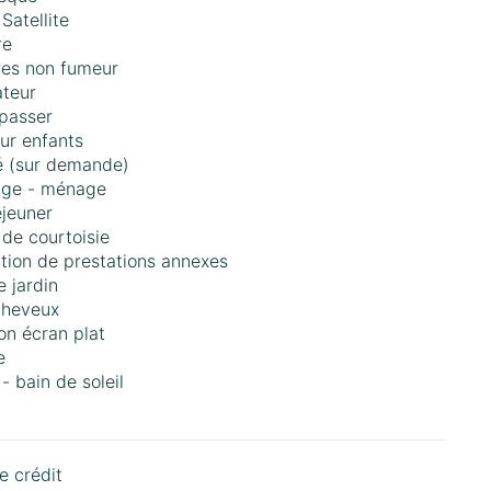
Satellite
re
es non fumeur
teur
epasser
ur enfants
é (sur demande)
age - ménage
éjeuner
 de courtoisie
tion de prestations annexes
e jardin
cheveux
ion écran plat
e
- bain de soleil
e crédit