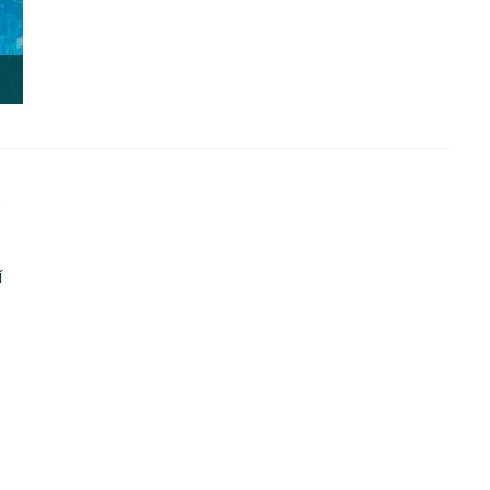
Le Château de Lasteyrie
5
í