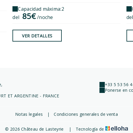
Capacidad máxima:2
85€
del
/noche
de
VER DETALLES
e,
+33 5 53 56 4
Ponerse en co
RT ET ARGENTINE - FRANCE
Notas legales
|
Condiciones generales de venta
© 2026 Château de Lasteyrie
|
Tecnología de