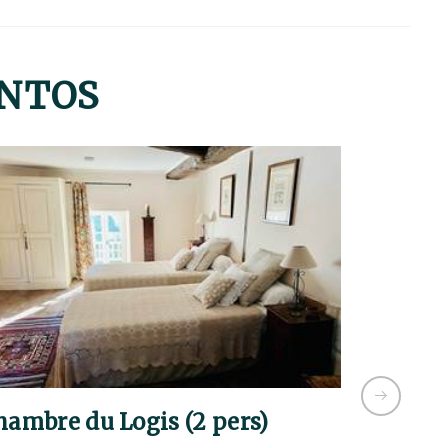
ENTOS
hambre du Logis (2 pers)
Chambre