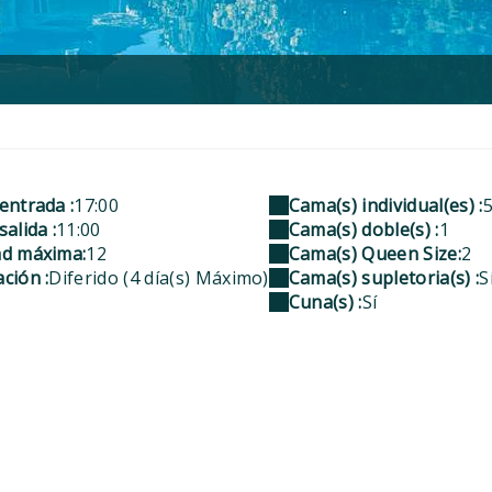
entrada :
17:00
Cama(s) individual(es) :
alida :
11:00
Cama(s) doble(s) :
1
ad máxima:
12
Cama(s) Queen Size:
2
ción :
Diferido (4 día(s) Máximo)
Cama(s) supletoria(s) :
S
Cuna(s) :
Sí