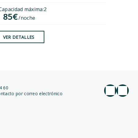
Capacidad máxima:2
Capacid
85€
100
l
/noche
del
VER DETALLES
VER DE
4 60
ntacto por correo electrónico