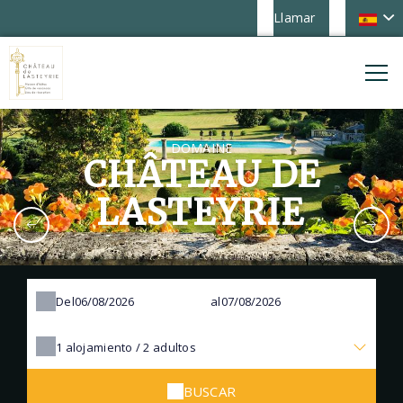
Llamar
DOMAINE
CHÂTEAU DE
LASTEYRIE
Del
al
1
alojamiento /
2
adultos
BUSCAR