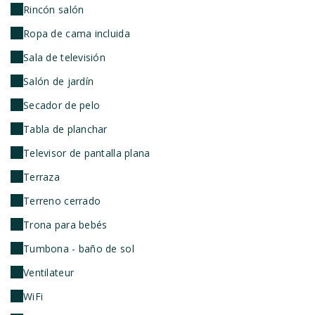
Rincón salón
Ropa de cama incluida
Sala de televisión
Salón de jardín
Secador de pelo
Tabla de planchar
Televisor de pantalla plana
Terraza
Terreno cerrado
Trona para bebés
Tumbona - baño de sol
Ventilateur
WiFi