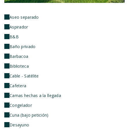
Aseo separado
Aspirador
B&B
Baño privado
Barbacoa
Biblioteca
Cable - Satélite
Cafetera
Camas hechas a la llegada
Congelador
Cuna (bajo petición)
Desayuno