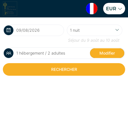
EUR
Séjour du
9 août
au
10 août
1 hébergement / 2 adultes
Modifier